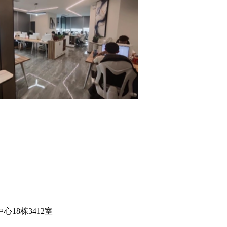
18栋3412室